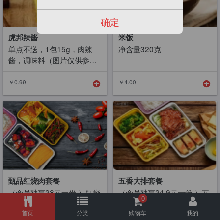
确定
虎邦辣酱
米饭
单点不送，1包15g，肉辣
净含量320克
酱，调味料（图片仅供参
考）
￥0.99
￥4.00
甄品红烧肉套餐
五香大排套餐
（会员独享28元一份 ）红烧
（会员独享24.9元一份 ）五
0
肉 家常豆腐 丝瓜炒鸡蛋 手
香大排 家常豆腐 丝瓜炒鸡蛋
首页
分类
购物车
我的
撕洋白菜 老玉米 东北香米饭
手撕洋白菜 老玉米 东北香米